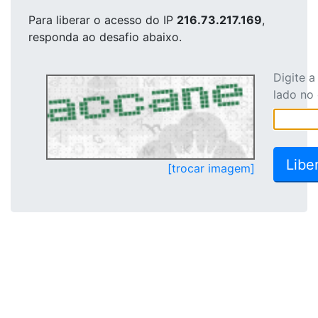
Para liberar o acesso
do IP
216.73.217.169
,
responda ao desafio abaixo.
Digite 
lado no
[trocar imagem]