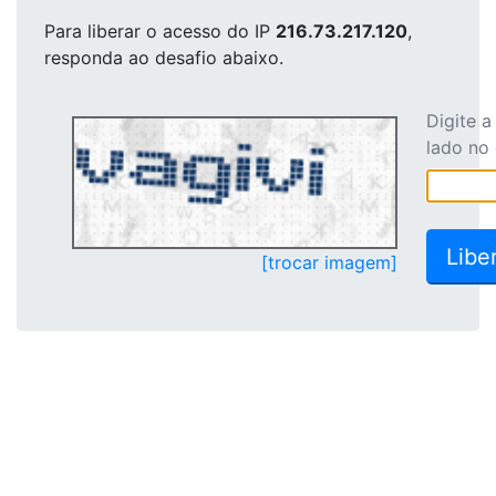
Para liberar o acesso
do IP
216.73.217.120
,
responda ao desafio abaixo.
Digite 
lado no
[trocar imagem]