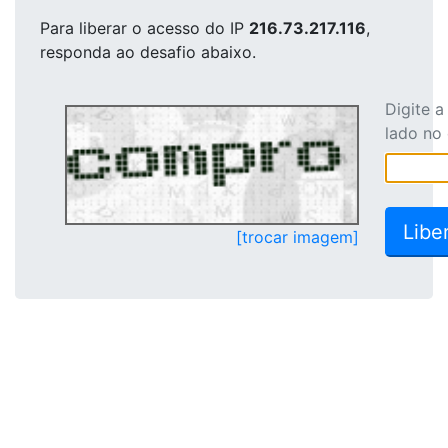
Para liberar o acesso
do IP
216.73.217.116
,
responda ao desafio abaixo.
Digite 
lado no
[trocar imagem]