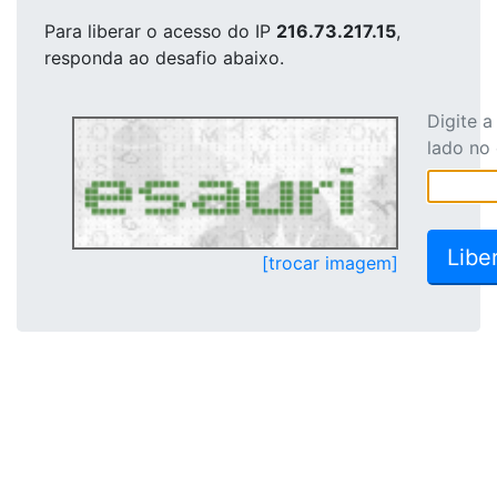
Para liberar o acesso
do IP
216.73.217.15
,
responda ao desafio abaixo.
Digite 
lado no
[trocar imagem]